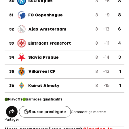
30
SSC Naples
8
-6
8
31
FC Copenhague
8
-9
8
32
Ajax Amsterdam
8
-13
6
33
Eintracht Francfort
8
-11
4
34
Slavia Prague
8
-14
3
35
Villarreal CF
8
-13
1
36
Kairat Almaty
8
-15
1
Playoffs
Barrages qualificatifs
Source privilégiée
Comment ça marche
Partager