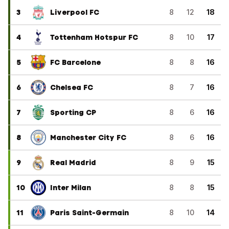
3
Liverpool FC
8
12
18
4
Tottenham Hotspur FC
8
10
17
5
FC Barcelone
8
8
16
6
Chelsea FC
8
7
16
7
Sporting CP
8
6
16
8
Manchester City FC
8
6
16
9
Real Madrid
8
9
15
10
Inter Milan
8
8
15
11
Paris Saint-Germain
8
10
14