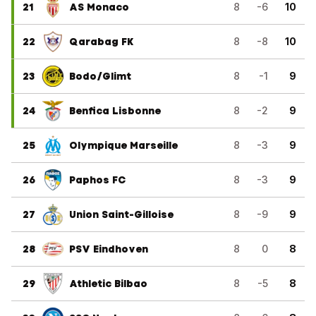
21
AS Monaco
8
-6
10
22
Qarabag FK
8
-8
10
23
Bodo/Glimt
8
-1
9
24
Benfica Lisbonne
8
-2
9
25
Olympique Marseille
8
-3
9
26
Paphos FC
8
-3
9
27
Union Saint-Gilloise
8
-9
9
28
PSV Eindhoven
8
0
8
29
Athletic Bilbao
8
-5
8