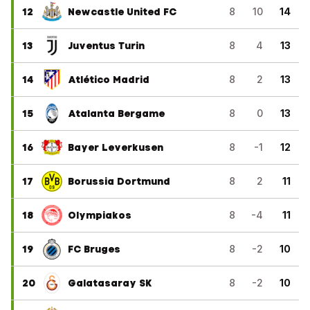
12
Newcastle United FC
8
10
14
13
Juventus Turin
8
4
13
14
Atlético Madrid
8
2
13
15
Atalanta Bergame
8
0
13
16
Bayer Leverkusen
8
-1
12
17
Borussia Dortmund
8
2
11
18
Olympiakos
8
-4
11
19
FC Bruges
8
-2
10
20
Galatasaray SK
8
-2
10