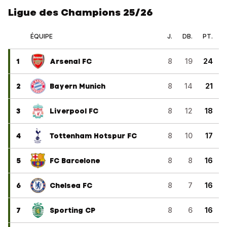
Ligue des Champions 25/26
ÉQUIPE
J.
DB.
PT.
1
Arsenal FC
8
19
24
2
Bayern Munich
8
14
21
3
Liverpool FC
8
12
18
4
Tottenham Hotspur FC
8
10
17
5
FC Barcelone
8
8
16
6
Chelsea FC
8
7
16
7
Sporting CP
8
6
16