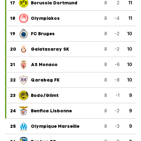
17
Borussia Dortmund
8
2
11
18
Olympiakos
8
-4
11
19
FC Bruges
8
-2
10
20
Galatasaray SK
8
-2
10
21
AS Monaco
8
-6
10
22
Qarabag FK
8
-8
10
23
Bodo/Glimt
8
-1
9
24
Benfica Lisbonne
8
-2
9
25
Olympique Marseille
8
-3
9