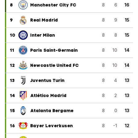
8
Manchester City FC
8
6
16
9
Real Madrid
8
9
15
10
Inter Milan
8
8
15
11
Paris Saint-Germain
8
10
14
12
Newcastle United FC
8
10
14
13
Juventus Turin
8
4
13
14
Atlético Madrid
8
2
13
15
Atalanta Bergame
8
0
13
16
Bayer Leverkusen
8
-1
12