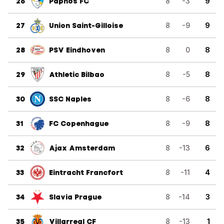
26
Paphos FC
8
-3
9
27
Union Saint-Gilloise
8
-9
9
28
PSV Eindhoven
8
0
8
29
Athletic Bilbao
8
-5
8
30
SSC Naples
8
-6
8
31
FC Copenhague
8
-9
8
32
Ajax Amsterdam
8
-13
6
33
Eintracht Francfort
8
-11
4
34
Slavia Prague
8
-14
3
35
Villarreal CF
8
-13
1