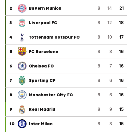
2
Bayern Munich
8
14
21
3
Liverpool FC
8
12
18
4
Tottenham Hotspur FC
8
10
17
5
FC Barcelone
8
8
16
6
Chelsea FC
8
7
16
7
Sporting CP
8
6
16
8
Manchester City FC
8
6
16
9
Real Madrid
8
9
15
10
Inter Milan
8
8
15