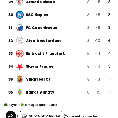
29
Athletic Bilbao
8
-5
8
30
SSC Naples
8
-6
8
31
FC Copenhague
8
-9
8
32
Ajax Amsterdam
8
-13
6
33
Eintracht Francfort
8
-11
4
34
Slavia Prague
8
-14
3
35
Villarreal CF
8
-13
1
36
Kairat Almaty
8
-15
1
Playoffs
Barrages qualificatifs
Source privilégiée
Comment ça marche