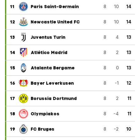
11
Paris Saint-Germain
8
10
14
12
Newcastle United FC
8
10
14
13
Juventus Turin
8
4
13
14
Atlético Madrid
8
2
13
15
Atalanta Bergame
8
0
13
16
Bayer Leverkusen
8
-1
12
17
Borussia Dortmund
8
2
11
18
Olympiakos
8
-4
11
19
FC Bruges
8
-2
10