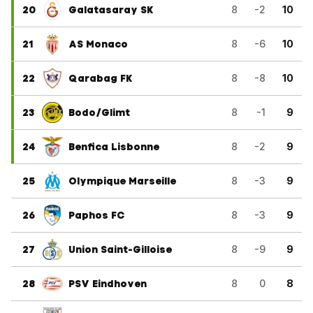
20
Galatasaray SK
8
-2
10
21
AS Monaco
8
-6
10
22
Qarabag FK
8
-8
10
23
Bodo/Glimt
8
-1
9
24
Benfica Lisbonne
8
-2
9
25
Olympique Marseille
8
-3
9
26
Paphos FC
8
-3
9
27
Union Saint-Gilloise
8
-9
9
28
PSV Eindhoven
8
0
8