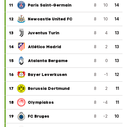
11
Paris Saint-Germain
8
10
14
12
Newcastle United FC
8
10
14
13
Juventus Turin
8
4
13
14
Atlético Madrid
8
2
13
15
Atalanta Bergame
8
0
13
16
Bayer Leverkusen
8
-1
12
17
Borussia Dortmund
8
2
11
18
Olympiakos
8
-4
11
19
FC Bruges
8
-2
10