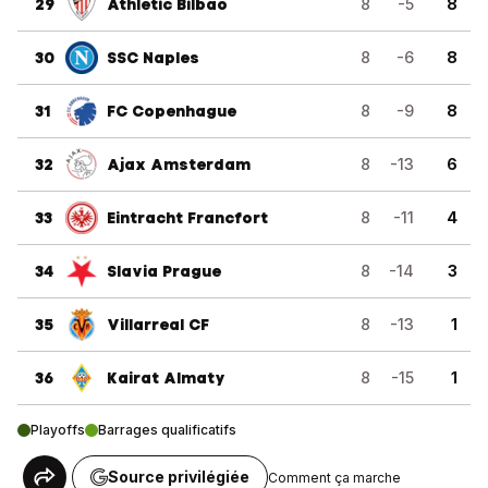
29
Athletic Bilbao
8
-5
8
30
SSC Naples
8
-6
8
31
FC Copenhague
8
-9
8
32
Ajax Amsterdam
8
-13
6
33
Eintracht Francfort
8
-11
4
34
Slavia Prague
8
-14
3
35
Villarreal CF
8
-13
1
36
Kairat Almaty
8
-15
1
Playoffs
Barrages qualificatifs
Source privilégiée
Comment ça marche