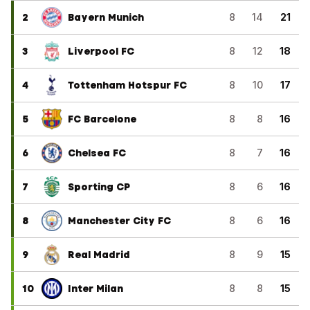
2
Bayern Munich
8
14
21
3
Liverpool FC
8
12
18
4
Tottenham Hotspur FC
8
10
17
5
FC Barcelone
8
8
16
6
Chelsea FC
8
7
16
7
Sporting CP
8
6
16
8
Manchester City FC
8
6
16
9
Real Madrid
8
9
15
10
Inter Milan
8
8
15