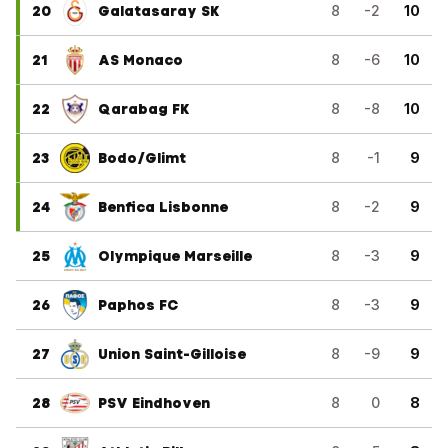
20
Galatasaray SK
8
-2
10
21
AS Monaco
8
-6
10
22
Qarabag FK
8
-8
10
23
Bodo/Glimt
8
-1
9
24
Benfica Lisbonne
8
-2
9
25
Olympique Marseille
8
-3
9
26
Paphos FC
8
-3
9
27
Union Saint-Gilloise
8
-9
9
28
PSV Eindhoven
8
0
8