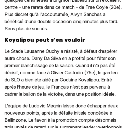
quelques centimètres à Brighton Labeau sur un excellent
centre – une rareté dans ce match – de Trae Coyle (20e).
Plus discret qu'à l'accoutumée, Alvyn Sanches a
bénéficié d'une double occasion cinq minutes plus tard.
Sans plus de succès.
Koyalipou peut s’en vouloir
Le Stade Lausanne Ouchy a résisté, à défaut d’espérer
autre chose. Dany Da Silva en a profité pour fêter son
premier blanchissage de la saison. Quand il n’a pas été
décisif, comme face à Olivier Custodio (75e), le gardien
du SLO a bien été aidé par Goduine Koyalipou. Entré
après l’heure de jeu, le Français n’est pas parvenu à
cadrer le ballon de la victoire, dans une position idéale.
L’équipe de Ludovic Magnin laisse donc échapper deux
nouveaux points, après la défaite initiale concédée à
Bellinzone. Le favori à la promotion compte désormais
trois unités de retard sur le surprenant leader yverdonnois.