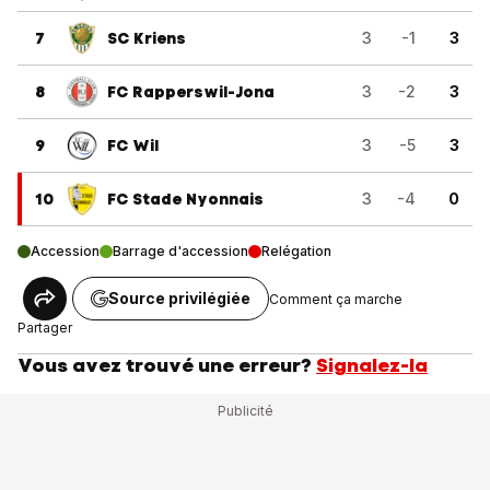
7
SC Kriens
3
-1
3
8
FC Rapperswil-Jona
3
-2
3
9
FC Wil
3
-5
3
10
FC Stade Nyonnais
3
-4
0
Accession
Barrage d'accession
Relégation
Source privilégiée
Comment ça marche
Partager
Vous avez trouvé une erreur?
Signalez-la