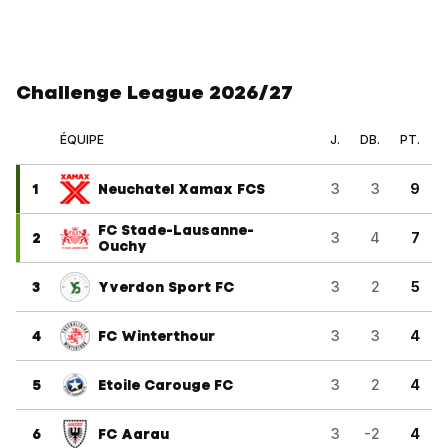
Challenge League 2026/27
ÉQUIPE
J.
DB.
PT.
1
Neuchatel Xamax FCS
3
3
9
FC Stade-Lausanne-
2
3
4
7
Ouchy
3
Yverdon Sport FC
3
2
5
4
FC Winterthour
3
3
4
5
Etoile Carouge FC
3
2
4
6
FC Aarau
3
-2
4