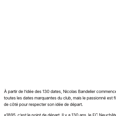
À partir de l’idée des 130 dates, Nicolas Bandelier commenc
toutes les dates marquantes du club, mais le passionné est fi
de côté pour respecter son idée de départ.
«1895, c’est le point de départ. Il y a 130 ans, le FC Neuchât