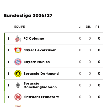
Bundesliga 2026/27
ÉQUIPE
J.
DB.
PT.
1
FC Cologne
0
0
0
1
Bayer Leverkusen
0
0
0
1
Bayern Munich
0
0
0
1
Borussia Dortmund
0
0
0
Borussia
1
0
0
0
Mönchengladbach
1
Eintracht Francfort
0
0
0