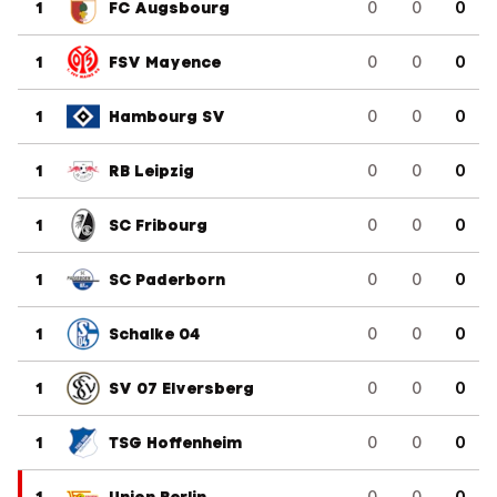
1
FC Augsbourg
0
0
0
1
FSV Mayence
0
0
0
1
Hambourg SV
0
0
0
1
RB Leipzig
0
0
0
1
SC Fribourg
0
0
0
1
SC Paderborn
0
0
0
1
Schalke 04
0
0
0
1
SV 07 Elversberg
0
0
0
1
TSG Hoffenheim
0
0
0
0
0
0