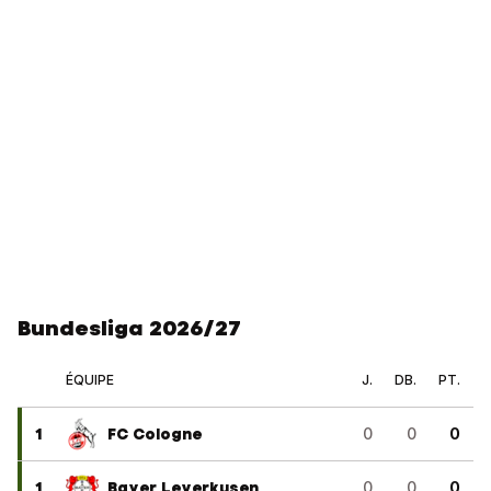
Bundesliga 2026/27
ÉQUIPE
J.
DB.
PT.
1
FC Cologne
0
0
0
1
Bayer Leverkusen
0
0
0