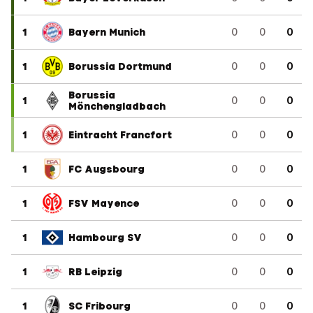
1
Bayern Munich
0
0
0
1
Borussia Dortmund
0
0
0
Borussia
1
0
0
0
Mönchengladbach
1
Eintracht Francfort
0
0
0
1
FC Augsbourg
0
0
0
1
FSV Mayence
0
0
0
1
Hambourg SV
0
0
0
1
RB Leipzig
0
0
0
1
SC Fribourg
0
0
0