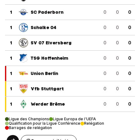
1
SC Paderborn
0
0
0
1
Schalke 04
0
0
0
1
SV 07 Elversberg
0
0
0
1
TSG Hoffenheim
0
0
0
1
Union Berlin
0
0
0
1
Vfb Stuttgart
0
0
0
1
Werder Brême
0
0
0
Ligue des Champions
Ligue Europa de l'UEFA
Qualification pour la Ligue Conférence
Relégation
Barrages de relégation