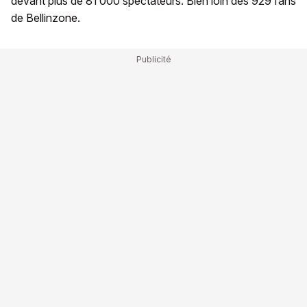
devant plus de 81’000 spectateurs. Bien loin des 929 fans
de Bellinzone.