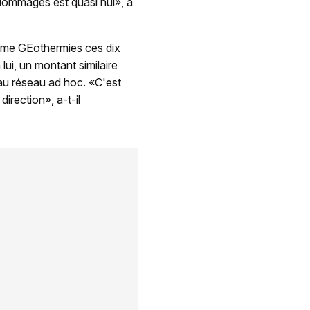
 dommages est quasi nul», a
ramme GEothermies ces dix
lui, un montant similaire
s au réseau ad hoc. «C'est
irection», a-t-il