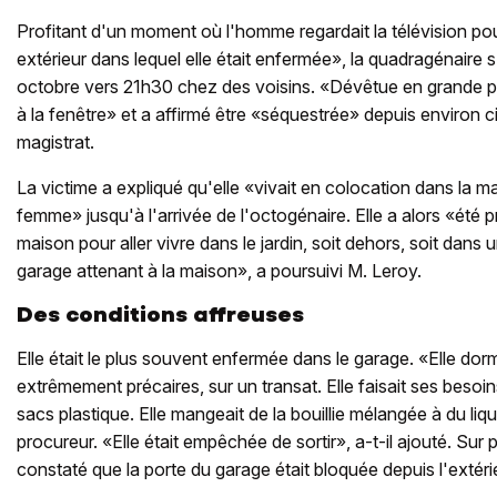
Profitant d'un moment où l'homme regardait la télévision pour
extérieur dans lequel elle était enfermée», la quadragénaire 
octobre vers 21h30 chez des voisins. «Dévêtue en grande par
à la fenêtre» et a affirmé être «séquestrée» depuis environ cin
magistrat.
La victime a expliqué qu'elle «vivait en colocation dans la 
femme» jusqu'à l'arrivée de l'octogénaire. Elle a alors «été pri
maison pour aller vivre dans le jardin, soit dehors, soit dans 
garage attenant à la maison», a poursuivi M. Leroy.
Des conditions affreuses
Elle était le plus souvent enfermée dans le garage. «Elle dor
extrêmement précaires, sur un transat. Elle faisait ses beso
sacs plastique. Elle mangeait de la bouillie mélangée à du liqu
procureur. «Elle était empêchée de sortir», a-t-il ajouté. Sur
constaté que la porte du garage était bloquée depuis l'extéri