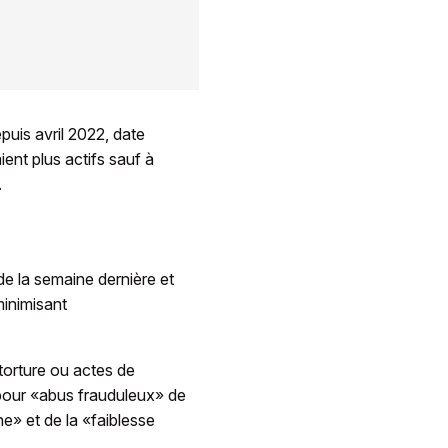
puis avril 2022, date
nt plus actifs sauf à
.
de la semaine dernière et
minimisant
torture ou actes de
e pour «abus frauduleux» de
e» et de la «faiblesse