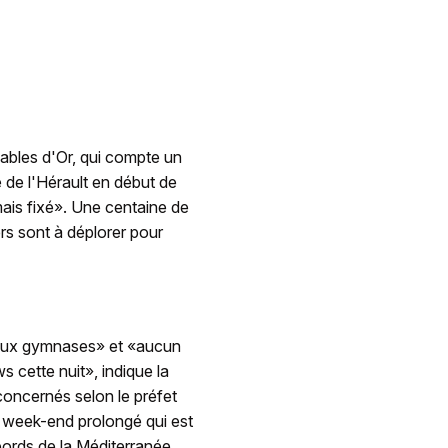
Sables d'Or, qui compte un
e de l'Hérault en début de
mais fixé». Une centaine de
rs sont à déplorer pour
 deux gymnases» et «aucun
 cette nuit», indique la
oncernés selon le préfet
n week-end prolongé qui est
 bords de la Méditerranée.