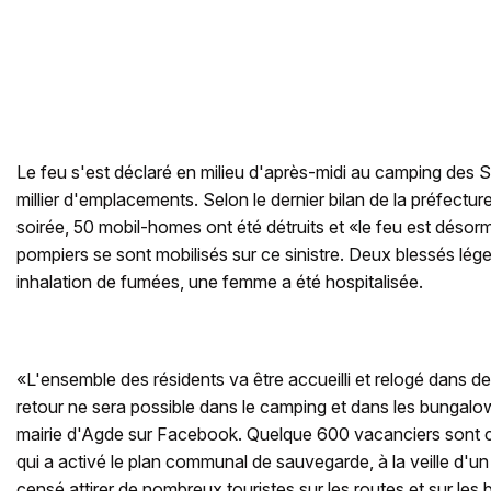
Le feu s'est déclaré en milieu d'après-midi au camping des 
millier d'emplacements. Selon le dernier bilan de la préfectur
soirée, 50 mobil-homes ont été détruits et «le feu est désor
pompiers se sont mobilisés sur ce sinistre. Deux blessés lége
inhalation de fumées, une femme a été hospitalisée.
«L'ensemble des résidents va être accueilli et relogé dans
retour ne sera possible dans le camping et dans les bungalows
mairie d'Agde sur Facebook. Quelque 600 vacanciers sont c
qui a activé le plan communal de sauvegarde, à la veille d'u
censé attirer de nombreux touristes sur les routes et sur les