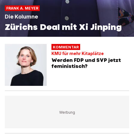
FRANK A. MEYER
Die Kolumne
Zürichs Deal mit Xi Jinping
KOMMENTAR
KMU für mehr Kitaplätze
Werden FDP und SVP jetzt
feministisch?