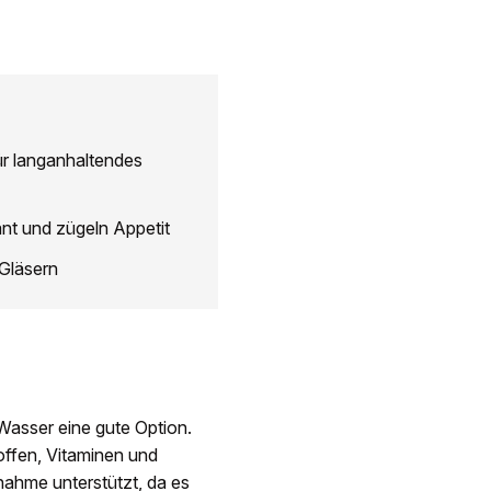
r langanhaltendes
nt und zügeln Appetit
 Gläsern
-Wasser eine gute Option.
offen, Vitaminen und
nahme unterstützt, da es