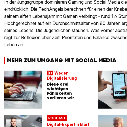
In der Jungsgruppe dominieren Gaming und Social Media di
eindrücklich: Die TechAngels berechnen für einen der Knaben, 
seinem elften Lebensjahr mit Gamen verbringt – rund 1½ Stun
Hochgerechnet auf ein Durchschnittsalter von 80 Jahren er
seines Lebens. Die Jugendlichen staunen. Was vorher abstrak
regt zur Reflexion über Zeit, Prioritäten und Balance zwisc
Leben an.
MEHR ZUM UMGANG MIT SOCIAL MEDIA
Wegen
Digitalisierung
Diese drei
wichtigen
Fähigkeiten
verlieren wir
PODCAST
Digital-Expertin klärt