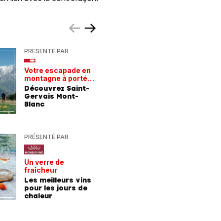
PRÉSENTÉ PAR
PRÉSENTÉ
Votre escapade en
Les rece
montagne à portée
gagnant
de train
Découvrez Saint-
Comment
Gervais Mont-
entrepri
Blanc
forment 
champio
demain
PRÉSENTÉ PAR
PRÉSENTÉ
Un verre de
De la For
fraîcheur
la mer
Les meilleurs vins
9 consei
pour les jours de
incroyab
chaleur
des vac
Allemag