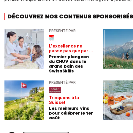
DÉCOUVREZ NOS CONTENUS SPONSORISÉS
PRÉSENTÉ PAR
L'excellence ne
passe pas que par la
voie académique
Premier plongeon
du CHUV dans le
grand bain des
SwissSkills
PRÉSENTÉ PAR
Trinquons à la
Suisse!
Les meilleurs vins
pour célébrer le 1er
août