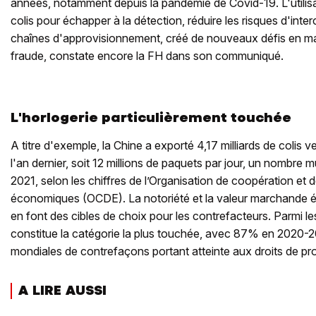
années, notamment depuis la pandémie de Covid-19. L'utilisa
colis pour échapper à la détection, réduire les risques d'inte
chaînes d'approvisionnement, créé de nouveaux défis en mati
fraude, constate encore la FH dans son communiqué.
L'horlogerie particulièrement touchée
A titre d'exemple, la Chine a exporté 4,17 milliards de colis
l'an dernier, soit 12 millions de paquets par jour, un nombre m
2021, selon les chiffres de l’Organisation de coopération e
économiques (OCDE). La notoriété et la valeur marchande é
en font des cibles de choix pour les contrefacteurs. Parmi les
constitue la catégorie la plus touchée, avec 87% en 2020-20
mondiales de contrefaçons portant atteinte aux droits de prop
A LIRE AUSSI