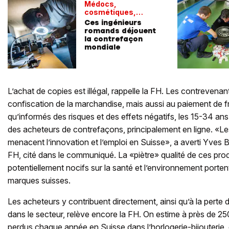
Médocs,
cosmétiques,
lingots
Ces ingénieurs
romands déjouent
la contrefaçon
mondiale
L’achat de copies est illégal, rappelle la FH. Les contrevenan
confiscation de la marchandise, mais aussi au paiement de fr
qu’informés des risques et des effets négatifs, les 15-34 a
des acheteurs de contrefaçons, principalement en ligne. «Le
menacent l’innovation et l’emploi en Suisse», a averti Yves 
FH, cité dans le communiqué. La «piètre» qualité de ces produ
potentiellement nocifs sur la santé et l’environnement portent
marques suisses.
Les acheteurs y contribuent directement, ainsi qu’à la perte 
dans le secteur, relève encore la FH. On estime à près de 2
perdus chaque année en Suisse dans l’horlogerie-bijouterie, 