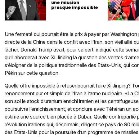
une mission
presque impossible
Une fermeté qui pourrait être le prix à payer par Washington 
directe de la Chine dans le conflit avec l’Iran, son vieil allié
lâcher. Donald Trump avait, pour sa part, indiqué cette semai
qu’il aborderait avec Xi Jinping la question des ventes d’ar
s’éloigner de la politique traditionnelle des Etats-Unis, qui c
Pékin sur cette question.
Quelle offre impossible à refuser pourrait faire Xi Jinping? T
renoncement pur et simple de l’Iran à l’arme nucléaire. «La Chi
son sol le stock d’uranium enrichi iranien et les centrifugeus
poursuivre l’enrichissement, et conclure avec Téhéran un acco
estime une source bien placée à Dubaï. Quelle contrepartie p
révolution iraniens qui, désormais, dirigent ce pays de 90 mil
des Etats-Unis pour la poursuite d’un programme de missiles 