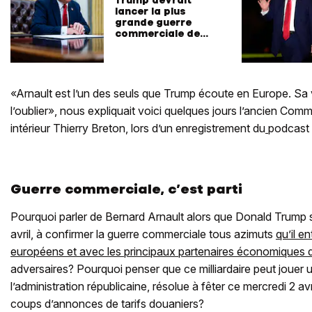
lancer la plus
grande guerre
commerciale de
l'histoire moderne
«Arnault est l’un des seuls que Trump écoute en Europe. Sa vo
l’oublier», nous expliquait voici quelques jours l’ancien Co
intérieur Thierry Breton, lors d’un enregistrement du
podcast
Guerre commerciale, c’est parti
Pourquoi parler de Bernard Arnault alors que Donald Trump s
avril, à confirmer la guerre commerciale tous azimuts
qu’il e
européens et avec les principaux partenaires économiques 
adversaires? Pourquoi penser que ce milliardaire peut jouer u
l’administration républicaine, résolue à fêter ce mercredi 2 avri
coups d’annonces de tarifs douaniers?