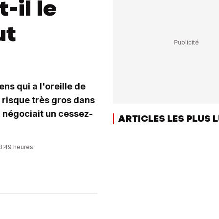
-il le
ut
ns qui a l'oreille de
 risque très gros dans
l négociait un cessez-
ARTICLES LES PLUS 
23:49 heures