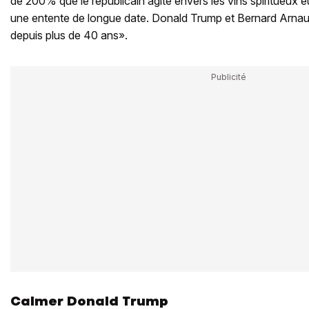
de 200% que le républicain agite envers les vins spiritueux 
une entente de longue date. Donald Trump et Bernard Arnault
depuis plus de 40 ans».
Calmer Donald Trump