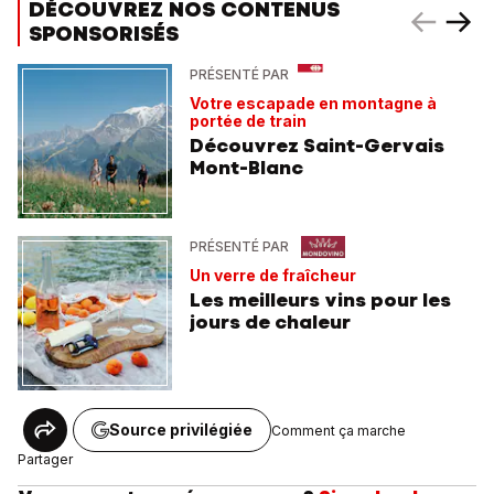
DÉCOUVREZ NOS CONTENUS
SPONSORISÉS
PRÉSENTÉ PAR
Votre escapade en montagne à
portée de train
Découvrez Saint-Gervais
Mont-Blanc
PRÉSENTÉ PAR
Un verre de fraîcheur
Les meilleurs vins pour les
jours de chaleur
Source privilégiée
Comment ça marche
Partager