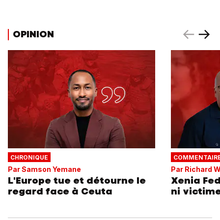
OPINION
CHRONIQUE
COMMENTAIR
Par Samson Yemane
Par Richard W
L'Europe tue et détourne le
Xenia Fed
regard face à Ceuta
ni victim