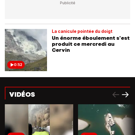
La canicule pointée du doigt
Un énorme éboulement s'est
produit ce mercredi au
Cervin
0:52
VIDÉOS