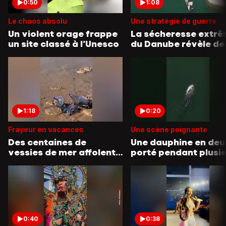
0:50
1:08
Le chaos absolu
Une stratégie de guerre
Un violent orage frappe
La sécheresse extr
un site classé à l’Unesco
du Danube révèle de
dizaines de navires
nazis
1:18
0:20
Frayeur en vacances
Une scène poignante
Des centaines de
Une dauphine en deui
vessies de mer affolent
porté pendant plusi
les baigneurs
jours le corps de son
petit
0:40
0:38