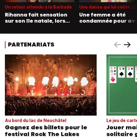
Un retour attendu à la Barbade
Une danse qui lui coûte ch
Rihanna fait sensation
Une femme a été
sur son île natale, lors
condamnée pour avo
d'un défilé traditionnel
dansé avec un pyth
menacé d’extinction
PARTENARIATS
Au bord du lac de Neuchâtel
Le jeu de cart
Gagnez des billets pour le
Jouer mai
festival Rock The Lakes
solitaire 