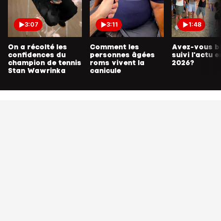
3:07
3:11
1:48
On a récolté les
Comment les
Avez-vous b
confidences du
personnes âgées
suivi l'actu e
champion de tennis
roms vivent la
2026?
Stan Wawrinka
canicule